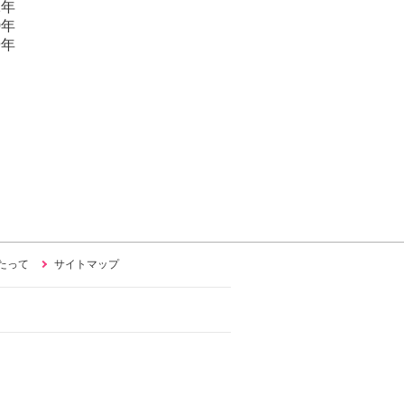
1年
0年
9年
たって
サイトマップ