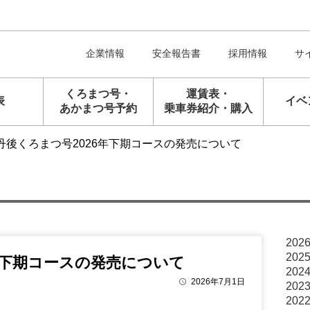
企業情報
安全報告書
採用情報
サ
くろまつ号・
運賃表・
表
イベ
あかまつ号予約
乗車券紹介・購入
丹後くろまつ号2026年下期コースの発売について
202
202
年下期コースの発売について
202
2026年7月1日
query_builder
202
202