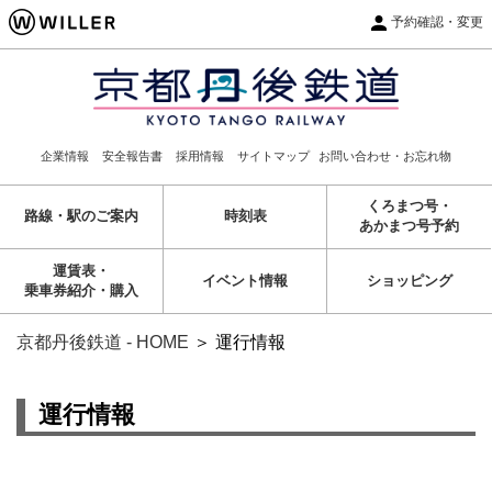
予約確認・変更
企業情報
安全報告書
採用情報
サイトマップ
お問い合わせ・お忘れ物
くろまつ号・
路線・駅のご案内
時刻表
あかまつ号予約
運賃表・
イベント情報
ショッピング
乗車券紹介・購入
京都丹後鉄道 - HOME
＞
運行情報
運行情報